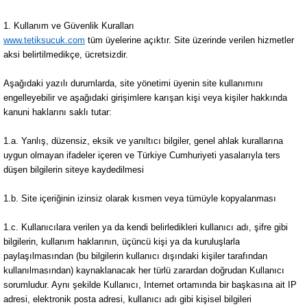
1. Kullanım ve Güvenlik Kuralları
www.tetiksucuk.com
tüm üyelerine açıktır. Site üzerinde verilen hizmetler
aksi belirtilmedikçe, ücretsizdir.
Aşağıdaki yazılı durumlarda, site yönetimi üyenin site kullanımını
engelleyebilir ve aşağıdaki girişimlere karışan kişi veya kişiler hakkında
kanuni haklarını saklı tutar:
1.a. Yanlış, düzensiz, eksik ve yanıltıcı bilgiler, genel ahlak kurallarına
uygun olmayan ifadeler içeren ve Türkiye Cumhuriyeti yasalarıyla ters
düşen bilgilerin siteye kaydedilmesi
1.b. Site içeriğinin izinsiz olarak kısmen veya tümüyle kopyalanması
1.c. Kullanıcılara verilen ya da kendi belirledikleri kullanıcı adı, şifre gibi
bilgilerin, kullanım haklarının, üçüncü kişi ya da kuruluşlarla
paylaşılmasından (bu bilgilerin kullanıcı dışındaki kişiler tarafından
kullanılmasından) kaynaklanacak her türlü zarardan doğrudan Kullanıcı
sorumludur. Aynı şekilde Kullanıcı, Internet ortamında bir başkasına ait IP
adresi, elektronik posta adresi, kullanıcı adı gibi kişisel bilgileri