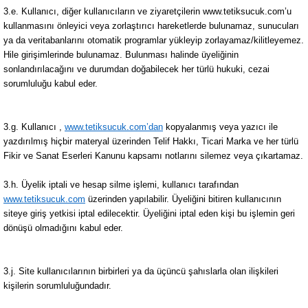
3.e. Kullanıcı, diğer kullanıcıların ve ziyaretçilerin www.tetiksucuk.com’u
kullanmasını önleyici veya zorlaştırıcı hareketlerde bulunamaz, sunucuları
ya da veritabanlarını otomatik programlar yükleyip zorlayamaz/kilitleyemez.
Hile girişimlerinde bulunamaz. Bulunması halinde üyeliğinin
sonlandırılacağını ve durumdan doğabilecek her türlü hukuki, cezai
sorumluluğu kabul eder.
3.g. Kullanıcı ,
www.tetiksucuk.com’dan
kopyalanmış veya yazıcı ile
yazdırılmış hiçbir materyal üzerinden Telif Hakkı, Ticari Marka ve her türlü
Fikir ve Sanat Eserleri Kanunu kapsamı notlarını silemez veya çıkartamaz.
3.h. Üyelik iptali ve hesap silme işlemi, kullanıcı tarafından
www.tetiksucuk.com
üzerinden yapılabilir. Üyeliğini bitiren kullanıcının
siteye giriş yetkisi iptal edilecektir. Üyeliğini iptal eden kişi bu işlemin geri
dönüşü olmadığını kabul eder.
3.j. Site kullanıcılarının birbirleri ya da üçüncü şahıslarla olan ilişkileri
kişilerin sorumluluğundadır.