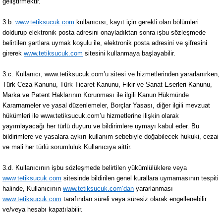
geliştirmektir.
3.b.
www.tetiksucuk.com
kullanıcısı, kayıt için gerekli olan bölümleri
doldurup elektronik posta adresini onayladıktan sonra işbu sözleşmede
belirtilen şartlara uymak koşulu ile, elektronik posta adresini ve şifresini
girerek
www.tetiksucuk.com
sitesini kullanmaya başlayabilir.
3.c. Kullanıcı, www.tetiksucuk.com’u sitesi ve hizmetlerinden yararlanırken,
Türk Ceza Kanunu, Türk Ticaret Kanunu, Fikir ve Sanat Eserleri Kanunu,
Marka ve Patent Haklarının Korunması ile ilgili Kanun Hükmünde
Kararnameler ve yasal düzenlemeler, Borçlar Yasası, diğer ilgili mevzuat
hükümleri ile www.tetiksucuk.com’u hizmetlerine ilişkin olarak
yayımlayacağı her türlü duyuru ve bildirimlere uymayı kabul eder. Bu
bildirimlere ve yasalara aykırı kullanım sebebiyle doğabilecek hukuki, cezai
ve mali her türlü sorumluluk Kullanıcıya aittir.
3.d. Kullanıcının işbu sözleşmede belirtilen yükümlülüklere veya
www.tetiksucuk.com
sitesinde bildirilen genel kurallara uymamasının tespiti
halinde, Kullanıcının
www.tetiksucuk.com’dan
yararlanması
www.tetiksucuk.com
tarafından süreli veya süresiz olarak engellenebilir
ve/veya hesabı kapatılabilir.