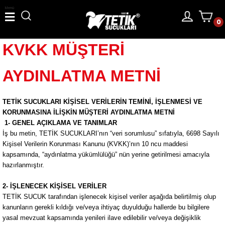
Menü
0
KVKK MÜŞTERİ
AYDINLATMA METNİ
TETİK SUCUKLARI KİŞİSEL VERİLERİN TEMİNİ, İŞLENMESİ VE
KORUNMASINA İLİŞKİN MÜŞTERİ AYDINLATMA METNİ
1- GENEL AÇIKLAMA VE TANIMLAR
İş bu metin, TETİK SUCUKLARI’nın “veri sorumlusu” sıfatıyla, 6698 Sayılı
Kişisel Verilerin Korunması Kanunu (KVKK)’nın 10 ncu maddesi
kapsamında, “aydınlatma yükümlülüğü” nün yerine getirilmesi amacıyla
hazırlanmıştır.
2- İŞLENECEK KİŞİSEL VERİLER
TETİK SUCUK tarafından işlenecek kişisel veriler aşağıda belirtilmiş olup
kanunların gerekli kıldığı ve/veya ihtiyaç duyulduğu hallerde bu bilgilere
yasal mevzuat kapsamında yenileri ilave edilebilir ve/veya değişiklik