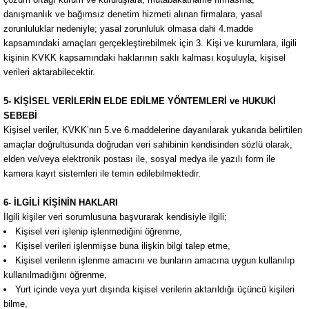
danışmanlık ve bağımsız denetim hizmeti alınan firmalara, yasal
zorunluluklar nedeniyle; yasal zorunluluk olmasa dahi 4.madde
kapsamındaki amaçları gerçekleştirebilmek için 3. Kişi ve kurumlara, ilgili
kişinin KVKK kapsamındaki haklarının saklı kalması koşuluyla, kişisel
verileri aktarabilecektir.
5- KİŞİSEL VERİLERİN ELDE EDİLME YÖNTEMLERİ ve HUKUKİ
SEBEBİ
Kişisel veriler, KVKK’nın 5.ve 6.maddelerine dayanılarak yukarıda belirtilen
amaçlar doğrultusunda doğrudan veri sahibinin kendisinden sözlü olarak,
elden ve/veya elektronik postası ile, sosyal medya ile yazılı form ile
kamera kayıt sistemleri ile temin edilebilmektedir.
6- İLGİLİ KİŞİNİN HAKLARI
İlgili kişiler veri sorumlusuna başvurarak kendisiyle ilgili;
Kişisel veri işlenip işlenmediğini öğrenme,
Kişisel verileri işlenmişse buna ilişkin bilgi talep etme,
Kişisel verilerin işlenme amacını ve bunların amacına uygun kullanılıp
kullanılmadığını öğrenme,
Yurt içinde veya yurt dışında kişisel verilerin aktarıldığı üçüncü kişileri
bilme,