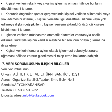
Kişisel verilerin eksik veya yanlış işlenmiş olması hâlinde bunların
düzeltilmesini isteme,
Kanunda öngörülen şartlar çerçevesinde kişisel verilerin silinmesini veya
yok edilmesini isteme, · Kişisel verilerle ilgili düzeltme, silinme veya yok
edilmeye ilişkin değişiklilerin, kişisel verilerin aktarıldığı üçüncü kişilere
bildirilmesini isteme,
İşlenen verilerin münhasıran otomatik sistemler vasıtasıyla analiz
edilmesi suretiyle kişinin kendisi aleyhine bir sonucun ortaya çıkmasına
itiraz etme,
Kişisel verilerin kanuna aykırı olarak işlenmesi sebebiyle zarara
uğraması hâlinde zararın giderilmesini talep etme haklarına sahiptir.
7- VERİ SORUMLUSUNA İLİŞKİN BİLGİLER
Veri Sorumlusunun;
Unvanı: ALİ TETİK ET VE ET ÜRN. SAN.TİC.LTD.ŞTİ.
Adresi: Organize San.Böl.Tapduk Emre Bulv. No:3
Sandıklı/AFYONKARAHİSAR
Telefonu: 0 533 653 5222
E-posta adresi:
info@tetiksucuk.com