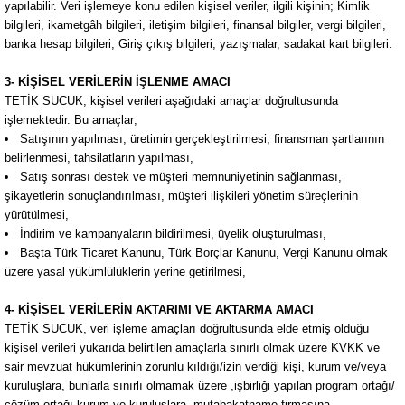
yapılabilir. Veri işlemeye konu edilen kişisel veriler, ilgili kişinin; Kimlik
bilgileri, ikametgâh bilgileri, iletişim bilgileri, finansal bilgiler, vergi bilgileri,
banka hesap bilgileri, Giriş çıkış bilgileri, yazışmalar, sadakat kart bilgileri.
3- KİŞİSEL VERİLERİN İŞLENME AMACI
TETİK SUCUK, kişisel verileri aşağıdaki amaçlar doğrultusunda
işlemektedir. Bu amaçlar;
Satışının yapılması, üretimin gerçekleştirilmesi, finansman şartlarının
belirlenmesi, tahsilatların yapılması,
Satış sonrası destek ve müşteri memnuniyetinin sağlanması,
şikayetlerin sonuçlandırılması, müşteri ilişkileri yönetim süreçlerinin
yürütülmesi,
İndirim ve kampanyaların bildirilmesi, üyelik oluşturulması,
Başta Türk Ticaret Kanunu, Türk Borçlar Kanunu, Vergi Kanunu olmak
üzere yasal yükümlülüklerin yerine getirilmesi,
4- KİŞİSEL VERİLERİN AKTARIMI VE AKTARMA AMACI
TETİK SUCUK, veri işleme amaçları doğrultusunda elde etmiş olduğu
kişisel verileri yukarıda belirtilen amaçlarla sınırlı olmak üzere KVKK ve
sair mevzuat hükümlerinin zorunlu kıldığı/izin verdiği kişi, kurum ve/veya
kuruluşlara, bunlarla sınırlı olmamak üzere ,işbirliği yapılan program ortağı/
çözüm ortağı kurum ve kuruluşlara, mutabakatname firmasına,