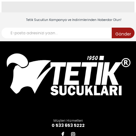
Tetik Sucuk'un Kampanya ve İndirimlerinden Haberdar Olun!
Gönder
Müşteri Hizmetleri
0 533 653 5222