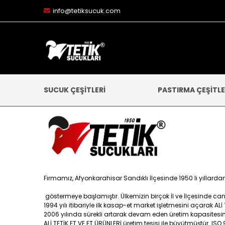
info@tetiksucuk.com
SUCUK ÇEŞİTLERİ
PASTIRMA ÇEŞİTLE
Firmamız, Afyonkarahisar Sandıklı İlçesinde 1950 li yıllarda
göstermeye başlamıştır. Ülkemizin birçok İl ve İlçesinde canl
1994 yılı itibariyle ilk kasap-et market işletmesini açarak ALİ
2006 yılında sürekli artarak devam eden üretim kapasitesin
ALİ TETİK ET VE ET ÜRÜNLERİ üretim tesisi ile büyütmüştür. ISO