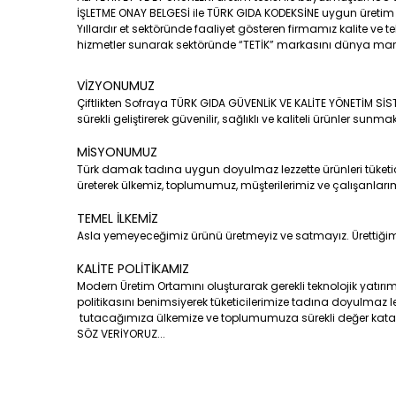
İŞLETME ONAY BELGESİ ile TÜRK GIDA KODEKSİNE uygun üretim 
Yıllardır et sektöründe faaliyet gösteren firmamız kalite ve t
hizmetler sunarak sektöründe “TETİK” markasını dünya ma
VİZYONUMUZ
Çiftlikten Sofraya TÜRK GIDA GÜVENLİK VE KALİTE YÖNETİM SİS
sürekli geliştirerek güvenilir, sağlıklı ve kaliteli ürünler sunm
MİSYONUMUZ
Türk damak tadına uygun doyulmaz lezzette ürünleri tüketici ile
üreterek ülkemiz, toplumumuz, müşterilerimiz ve çalışanlarımı
TEMEL İLKEMİZ
Asla yemeyeceğimiz ürünü üretmeyiz ve satmayız. Ürettiğim
KALİTE POLİTİKAMIZ
Modern Üretim Ortamını oluşturarak gerekli teknolojik yatırım
politikasını benimsiyerek tüketicilerimize tadına doyulmaz 
tutacağımıza ülkemize ve toplumumuza sürekli değer kat
SÖZ VERİYORUZ...