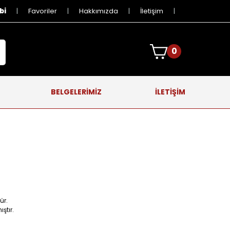
bi
Favoriler
Hakkımızda
İletişim
0
BELGELERİMİZ
İLETİŞİM
ür.
ştır.