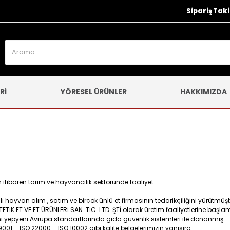
Sipariş Taki
Rİ
YÖRESEL ÜRÜNLER
HAKKIMIZDA
n itibaren tarım ve hayvancılık sektöründe faaliyet
ı hayvan alım , satım ve birçok ünlü et firmasının tedarikçiliğini yürütmüşt
 TETİK ET VE ET ÜRÜNLERİ SAN. TİC. LTD. ŞTİ olarak üretim faaliyetlerine başlamı
i yepyeni Avrupa standartlarında gıda güvenlik sistemleri ile donanmış
 9001 – ISO 22000 – ISO 10002 gibi kalite belgelerimizin yanısıra