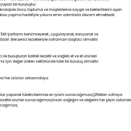
yapan bir kuruluştur.
eknolojide öncü, topluma ve müşterilerine saygılı ve beklentilerini aşan
rkası yapma hedefiyle yoluna emin adımlarla devam etmektedir.
TEMİ Şartlarını benimseyerek , uygulayarak, koruyarak ve
aktadır. Benzersiz lezzetleriyle soframızın baştacı olmaktır.
 buluşturan kaliteli lezzetli ve sağlıklı et ve et ürünleri
z için değer üreten sektöründe lider bir kuruluş olmaktır.
iz her ürünün arkasındayız.
lar yaparak tüketicilerimize en iyisini sunacağımıza,Çiftlikten sofraya
lezzette ürünler sunacağımıza,İnsan sağlığını ve değerini her şeyin üstünde
acağımıza,